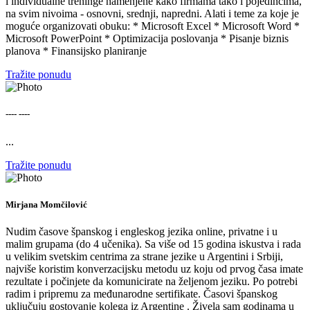
i individualne treninge namenjene kako firmama tako i pojedincima,
na svim nivoima - osnovni, srednji, napredni. Alati i teme za koje je
moguće organizovati obuku: * Microsoft Excel * Microsoft Word *
Microsoft PowerPoint * Optimizacija poslovanja * Pisanje biznis
planova * Finansijsko planiranje
Tražite ponudu
---- ----
...
Tražite ponudu
Mirjana Momčilović
Nudim časove španskog i engleskog jezika online, privatne i u
malim grupama (do 4 učenika). Sa više od 15 godina iskustva i rada
u velikim svetskim centrima za strane jezike u Argentini i Srbiji,
najviše koristim konverzacijsku metodu uz koju od prvog časa imate
rezultate i počinjete da komunicirate na željenom jeziku. Po potrebi
radim i pripremu za međunarodne sertifikate. Časovi španskog
uključuju gostovanje kolega iz Argentine . Živela sam godinama u