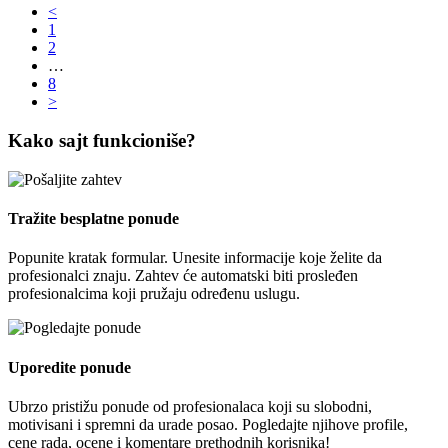
<
1
2
…
8
>
Kako sajt funkcioniše?
Tražite besplatne ponude
Popunite kratak formular. Unesite informacije koje želite da
profesionalci znaju. Zahtev će automatski biti prosleđen
profesionalcima koji pružaju određenu uslugu.
Uporedite ponude
Ubrzo pristižu ponude od profesionalaca koji su slobodni,
motivisani i spremni da urade posao. Pogledajte njihove profile,
cene rada, ocene i komentare prethodnih korisnika!