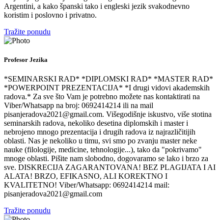
Argentini, a kako španski tako i engleski jezik svakodnevno
koristim i poslovno i privatno.
Tražite ponudu
Profesor Jezika
*SEMINARSKI RAD* *DIPLOMSKI RAD* *MASTER RAD*
*POWERPOINT PREZENTACIJA* *I drugi vidovi akademskih
radova.* Za sve što Vam je potrebno možete nas kontaktirati na
Viber/Whatsapp na broj: 0692414214 ili na mail
pisanjeradova2021@gmail.com. Višegodišnje iskustvo, više stotina
seminarskih radova, nekoliko desetina diplomskih i master i
nebrojeno mnogo prezentacija i drugih radova iz najrazličitijih
oblasti. Nas je nekoliko u timu, svi smo po zvanju master neke
nauke (filologije, medicine, tehnologije...), tako da "pokrivamo"
mnoge oblasti. Pišite nam slobodno, dogovaramo se lako i brzo za
sve. DISKRECIJA ZAGARANTOVANA! BEZ PLAGIJATA I AI
ALATA! BRZO, EFIKASNO, ALI KOREKTNO I
KVALITETNO! Viber/Whatsapp: 0692414214 mail:
pisanjeradova2021@gmail.com
Tražite ponudu