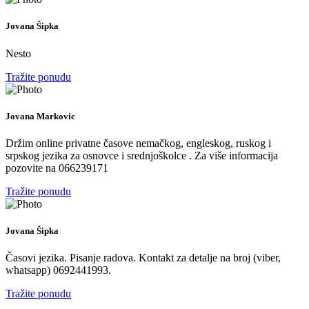
Jovana Šipka
Nesto
Tražite ponudu
Jovana Markovic
Držim online privatne časove nemačkog, engleskog, ruskog i
srpskog jezika za osnovce i srednjoškolce . Za više informacija
pozovite na 066239171
Tražite ponudu
Jovana Šipka
Časovi jezika. Pisanje radova. Kontakt za detalje na broj (viber,
whatsapp) 0692441993.
Tražite ponudu