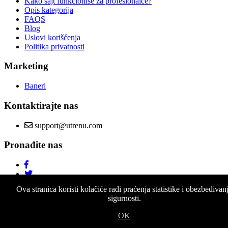
Kako sajt funkcioniše za profesionalce?
Opis kategorija
FAQS
Blog
Uslovi korišćenja
Politika privatnosti
Marketing
Baneri
Kontaktirajte nas
support@utrenu.com
Pronađite nas
Ova stranica koristi kolačiće radi praćenja statistike i obezbeđivan
sigurnosti.
OK
© Copyright 2026 utrenu.com