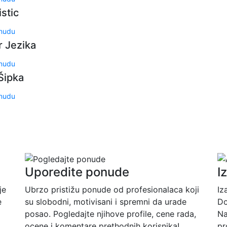
istic
onudu
r Jezika
onudu
Šipka
onudu
Uporedite ponude
I
je
Ubrzo pristižu ponude od profesionalaca koji
Iz
e
su slobodni, motivisani i spremni da urade
Do
posao. Pogledajte njihove profile, cene rada,
Na
ocene i komentare prethodnih korisnika!
pr