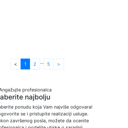
…
<
1
2
5
>
zaberite najbolju
aberite ponudu koja Vam najviše odgovara!
govorite se i pristupite realizaciji usluge.
kon završenog posla, možete da ocenite
ofesionalca i podelite utiske o saradnji.