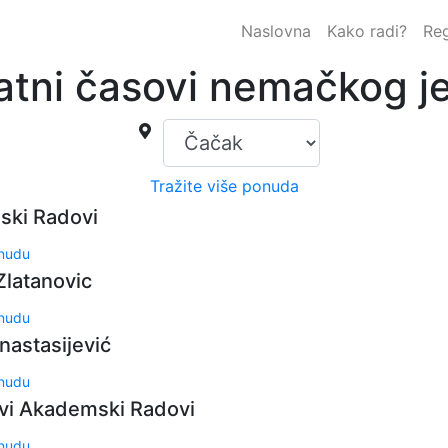
Naslovna
Kako radi?
Reg
atni časovi nemačkog j
Tražite više ponuda
ki Radovi
onudu
Zlatanovic
onudu
nastasijević
onudu
ovi Akademski Radovi
onudu