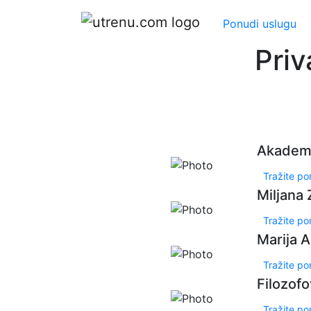
Ponudi uslugu
Priv
Akadems
Tražite p
Miljana 
Tražite p
Marija A
Tražite p
Filozof
Tražite p