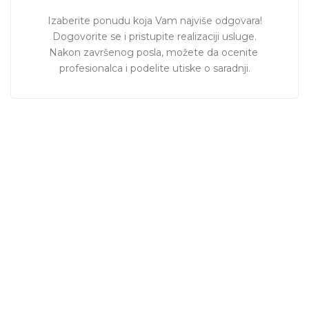
Izaberite ponudu koja Vam najviše odgovara!

Dogovorite se i pristupite realizaciji usluge.

Nakon završenog posla, možete da ocenite 
profesionalca i podelite utiske o saradnji.