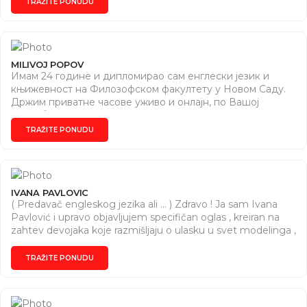
TRAŽITE PONUDU
igsh=MWxzZmZxazB3OThvMw== ) ili na e-mail
(akademskirad2010@gmail.com).
MILIVOJ POPOV
Имам 24 године и дипломирао сам енглески језик и
књижевност на Филозофском факултету у Новом Саду.
Држим приватне часове уживо и онлајн, по Вашој
потреби и захтеву.
TRAŽITE PONUDU
IVANA PAVLOVIC
( Predavač engleskog jezika ali … ) Zdravo ! Ja sam Ivana
Pavlović i upravo objavljujem specifičan oglas , kreiran na
zahtev devojaka koje razmišljaju o ulasku u svet modelinga ,
upisivanja na FDU ili teže ka prijavljivanju na izbor za Miss …
Kao neko ko je deset godina proveo u pripremama ,
TRAŽITE PONUDU
istraživanjima i izgradnji kontakata vezanih za sve tri
kategorije koje sam navela , kroz sat vremena provedenih u
razgovoru sa Vama i Vašim detetom , odgovoriću Vam na