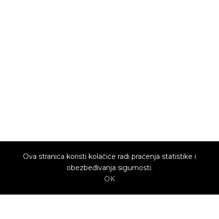
Ova stranica koristi kolačiće radi praćenja statistike i
obezbeđivanja sigurnosti.
OK