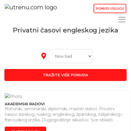
PONUDI USLUGU
Privatni časovi engleskog jezika
TRAŽITE VIŠE PONUDA
AKADEMSKI RADOVI
Maturski, seminarski, diplomski, master radovi. Privatni
časovi srpskog, ruskog, engleskog, španskog, italijanskog i
francuskog jezika. Dugogodišnje iskustvo. Sve oblasti.
Dogovor za vreme i cene. Pišite nam na Instagram (
https://www.instagram.com/seminarski2010?