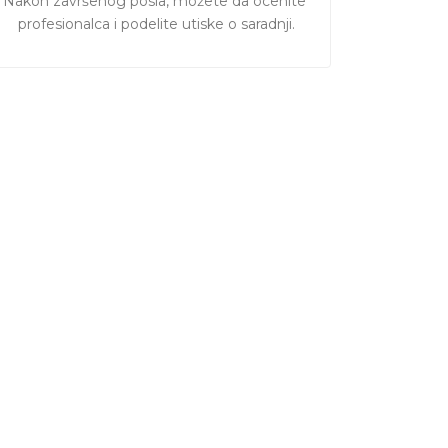
Nakon završenog posla, možete da ocenite 
profesionalca i podelite utiske o saradnji.