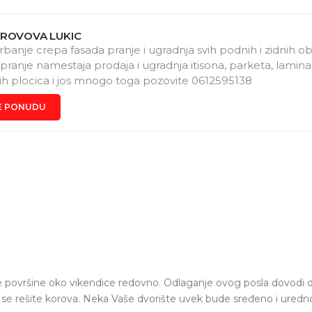
KROVOVA LUKIC
arbanje crepa fasada pranje i ugradnja svih podnih i zidnih o
pranje namestaja prodaja i ugradnja itisona, parketa, lamina
ih plocica i jos mnogo toga pozovite 0612595138
E PONUDU
ne površine oko vikendice redovno. O
dlaganje ovog posla dovodi d
da se rešite korova. Neka Vaše dvorište uvek bude sređeno i ured