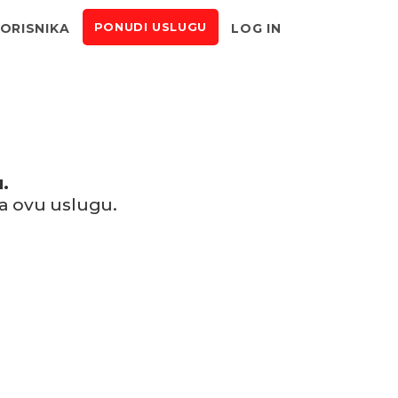
KORISNIKA
LOG IN
PONUDI USLUGU
.
a ovu uslugu.