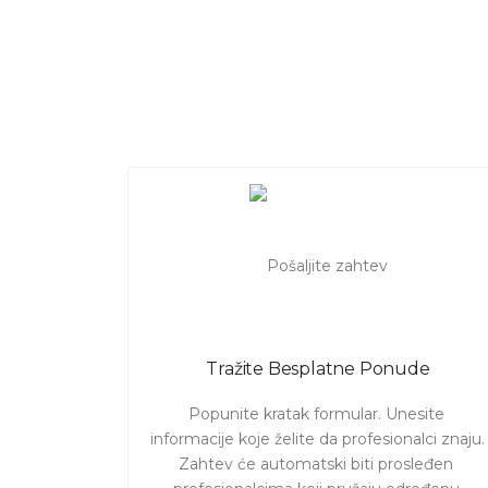
Ukoliko želite da angažujte profe
ili motornom testerom,
kao i
od
zahtev i pogledajte ponude sa
c
Tražite Besplatne Ponude
Popunite kratak formular. Unesite 
informacije koje želite da profesionalci znaju. 

Zahtev će automatski biti prosleđen 