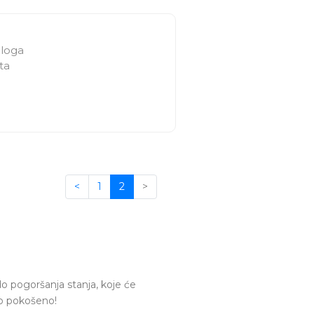
bloga
ta
<
1
2
>
o pogoršanja stanja, koje će
no pokošeno!