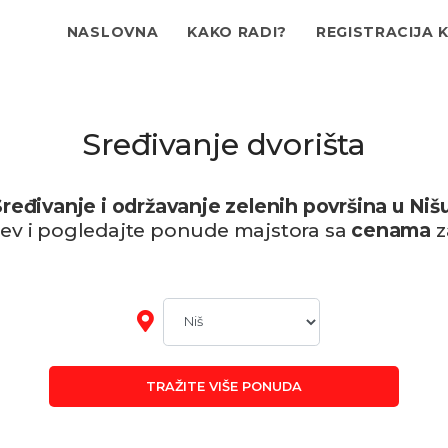
NASLOVNA
KAKO RADI?
REGISTRACIJA 
Sređivanje dvorišta
Sređivanje i održavanje zelenih površina u Nišu
tev i pogledajte ponude majstora sa
cenama
z
TRAŽITE VIŠE PONUDA