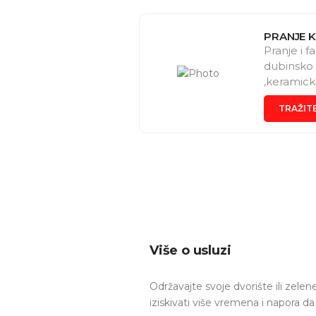
PRANJE 
Pranje i f
dubinsko 
,keramick
TRAŽIT
Više o usluzi
Održavajte svoje dvorište ili zele
iziskivati više vremena i napora 