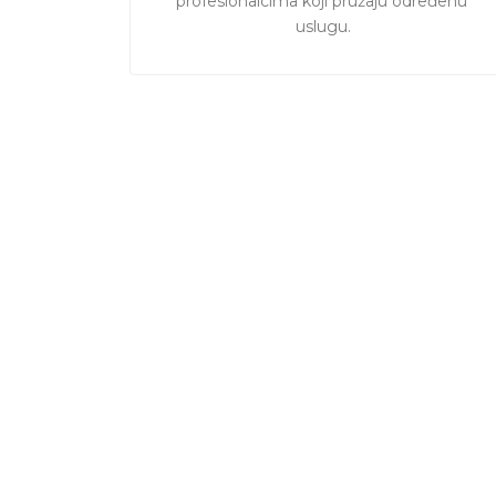
profesionalcima koji pružaju određenu 
uslugu.