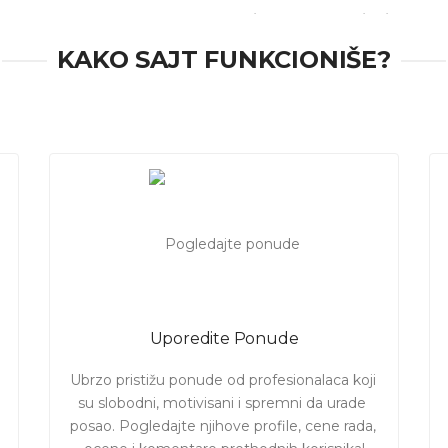
sionalca i prepustite mu posao
košenja trave, otkanjanja korova
žavanja zapuštenih placeva i ostalih zelenih površina
u Niš
KAKO SAJT FUNKCIONIŠE?
enama
za ovu uslugu. Izaberite ponudu koja Vam najviše odgovar
Uporedite Ponude
Ubrzo pristižu ponude od profesionalaca koji 
su slobodni, motivisani i spremni da urade 
posao. Pogledajte njihove profile, cene rada, 