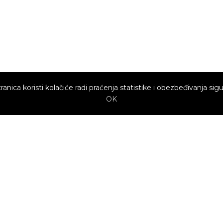
ranica koristi kolačiće radi praćenja statistike i obezbeđivanja sigu
OK
Brzi linkovi
Marketing
Kako sajt
Baneri
funkcioniše za