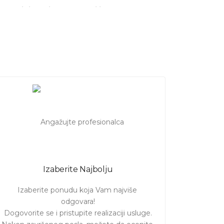
, rastinja - trimerom, kosilicom
u
, imamo osobu za Vas! Pošaljite
a!
Izaberite Najbolju
Izaberite ponudu koja Vam najviše 
odgovara!

Dogovorite se i pristupite realizaciji usluge.
