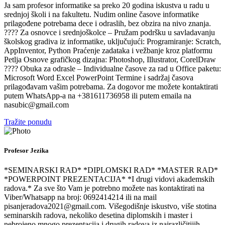
Ja sam profesor informatike sa preko 20 godina iskustva u radu u
srednjoj školi i na fakultetu. Nudim online časove informatike
prilagođene potrebama dece i odraslih, bez obzira na nivo znanja.
???? Za osnovce i srednjoškolce – Pružam podršku u savladavanju
školskog gradiva iz informatike, uključujući: Programiranje: Scratch,
AppInventor, Python Praćenje zadataka i vežbanje kroz platformu
Petlja Osnove grafičkog dizajna: Photoshop, Illustrator, CorelDraw
???? Obuka za odrasle – Individualne časove za rad u Office paketu:
Microsoft Word Excel PowerPoint Termine i sadržaj časova
prilagođavam vašim potrebama. Za dogovor me možete kontaktirati
putem WhatsApp-a na +381611736958 ili putem emaila na
nasubic@gmail.com
Tražite ponudu
Profesor Jezika
*SEMINARSKI RAD* *DIPLOMSKI RAD* *MASTER RAD*
*POWERPOINT PREZENTACIJA* *I drugi vidovi akademskih
radova.* Za sve što Vam je potrebno možete nas kontaktirati na
Viber/Whatsapp na broj: 0692414214 ili na mail
pisanjeradova2021@gmail.com. Višegodišnje iskustvo, više stotina
seminarskih radova, nekoliko desetina diplomskih i master i
nebrojeno mnogo prezentacija i drugih radova iz najrazličitijih