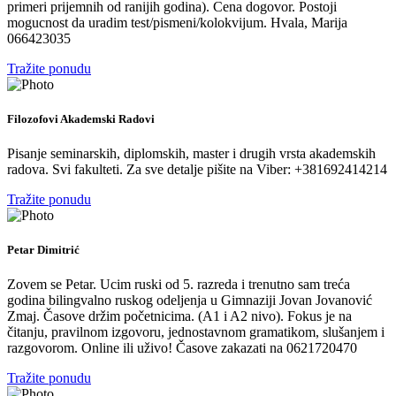
primeri prijemnih od ranijih godina). Cena dogovor. Postoji
mogucnost da uradim test/pismeni/kolokvijum. Hvala, Marija
066423035
Tražite ponudu
Filozofovi Akademski Radovi
Pisanje seminarskih, diplomskih, master i drugih vrsta akademskih
radova. Svi fakulteti. Za sve detalje pišite na Viber: +381692414214
Tražite ponudu
Petar Dimitrić
Zovem se Petar. Ucim ruski od 5. razreda i trenutno sam treća
godina bilingvalno ruskog odeljenja u Gimnaziji Jovan Jovanović
Zmaj. Časove držim početnicima. (A1 i A2 nivo). Fokus je na
čitanju, pravilnom izgovoru, jednostavnom gramatikom, slušanjem i
razgovorom. Online ili uživo! Časove zakazati na 0621720470
Tražite ponudu