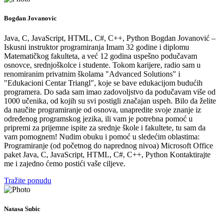
Bogdan Jovanovic
Java, C, JavaScript, HTML, C#, C++, Python Bogdan Jovanović –
Iskusni instruktor programiranja Imam 32 godine i diplomu
Matematičkog fakulteta, a već 12 godina uspešno podučavam
osnovce, srednjoškolce i studente. Tokom karijere, radio sam u
renomiranim privatnim školama "Advanced Solutions" i
"Edukacioni Centar Triangl", koje se bave edukacijom budućih
programera. Do sada sam imao zadovoljstvo da podučavam više od
1000 učenika, od kojih su svi postigli značajan uspeh. Bilo da želite
da naučite programiranje od osnova, unapredite svoje znanje iz
određenog programskog jezika, ili vam je potrebna pomoć u
pripremi za prijemne ispite za srednje škole i fakultete, tu sam da
vam pomognem! Nudim obuku i pomoć u sledećim oblastima:
Programiranje (od početnog do naprednog nivoa) Microsoft Office
paket Java, C, JavaScript, HTML, C#, C++, Python Kontaktirajte
me i zajedno ćemo postići vaše ciljeve.
Tražite ponudu
Natasa Subic