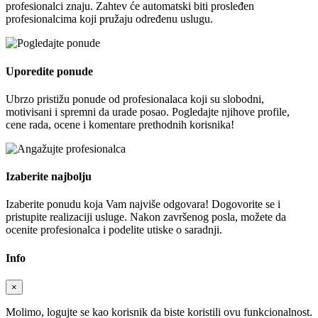
profesionalci znaju. Zahtev će automatski biti prosleđen
profesionalcima koji pružaju određenu uslugu.
Uporedite ponude
Ubrzo pristižu ponude od profesionalaca koji su slobodni,
motivisani i spremni da urade posao. Pogledajte njihove profile,
cene rada, ocene i komentare prethodnih korisnika!
Izaberite najbolju
Izaberite ponudu koja Vam najviše odgovara! Dogovorite se i
pristupite realizaciji usluge. Nakon završenog posla, možete da
ocenite profesionalca i podelite utiske o saradnji.
Info
×
Molimo, logujte se kao korisnik da biste koristili ovu funkcionalnost.