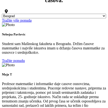
časova.
Tražite više ponuda
Nebojsa Pavlovic
Student sam Mašinskog fakulteta u Beogradu. Držim časove
matematike i najviše iskustva imam u držanju časova matematike za
osnovce i srednjoškolce.
Tražite ponudu
Maja T
Profesor matematike i informatike daje casove osnovcima,
srednjoskolcima i studentima. Pracenje redovne nastave, priprema za
prijemni i takmicenja, pomoc pri izradi seminarskih zadataka i
projekata, 25- godisnje iskustvo. Način rada se usklađuje prema
trenutnom znanju učenika. Od prvog časa se učenik osposobljava za
samostalni rad, prelazeći od lakših primera, ka težim i što