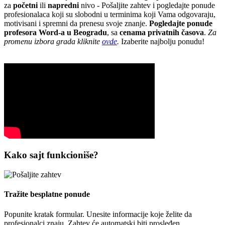
za
početni
ili
napredni
nivo - Pošaljite zahtev i pogledajte ponude
profesionalaca koji su slobodni u terminima koji Vama odgovaraju,
motivisani i spremni da prenesu svoje znanje.
Pogledajte ponude
profesora Word-a u Beogradu
, sa
cenama privatnih časova
.
Za
promenu izbora grada kliknite
ovde
.
Izaberite najbolju ponudu!
Kako sajt funkcioniše?
Tražite besplatne ponude
Popunite kratak formular. Unesite informacije koje želite da
profesionalci znaju. Zahtev će automatski biti prosleđen