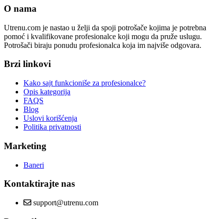
O nama
Utrenu.com je nastao u želji da spoji potrošače kojima je potrebna
pomoć i kvalifikovane profesionalce koji mogu da pruže uslugu.
Potrošači biraju ponudu profesionalca koja im najviše odgovara.
Brzi linkovi
Kako sajt funkcioniše za profesionalce?
Opis kategorija
FAQS
Blog
Uslovi korišćenja
Politika privatnosti
Marketing
Baneri
Kontaktirajte nas
support@utrenu.com