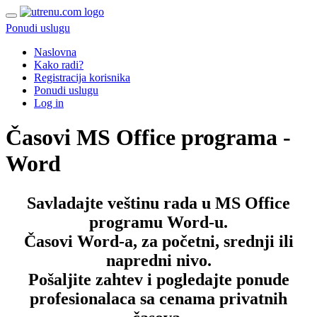
Ponudi uslugu
Naslovna
Kako radi?
Registracija korisnika
Ponudi uslugu
Log in
Časovi MS Office programa -
Word
Savladajte veštinu rada u MS Office
programu Word-u.
Časovi Word-a, za početni, srednji ili
napredni nivo.
Pošaljite zahtev i pogledajte ponude
profesionalaca sa cenama privatnih