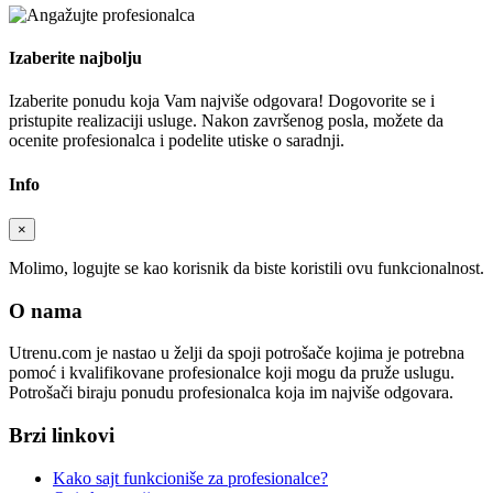
Izaberite najbolju
Izaberite ponudu koja Vam najviše odgovara! Dogovorite se i
pristupite realizaciji usluge. Nakon završenog posla, možete da
ocenite profesionalca i podelite utiske o saradnji.
Info
×
Molimo, logujte se kao korisnik da biste koristili ovu funkcionalnost.
O nama
Utrenu.com je nastao u želji da spoji potrošače kojima je potrebna
pomoć i kvalifikovane profesionalce koji mogu da pruže uslugu.
Potrošači biraju ponudu profesionalca koja im najviše odgovara.
Brzi linkovi
Kako sajt funkcioniše za profesionalce?