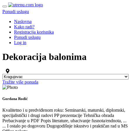
Ponudi uslugu
Naslovna
Kako radi?
Registracija korisnika
Ponudi uslugu
Log in
Dekoracija balonima
Tražite više ponuda
Gordana Rodić
Kvalitetno i u predviđenom roku: Seminarski, maturski, diplomski,
specijalistički i drugi radovi PP prezentacije Tehnička obrada
Prebacivanje u PDF Popis literature, ubacivanje fusnota/endnota, ...
... I ostalo po dogovoru Dugogodišnje iskustvo i praktičan rad u MS