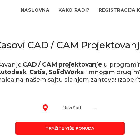
NASLOVNA
KAKO RADI?
REGISTRACIJA 
asovi CAD / CAM Projektovan
šavanje
CAD / CAM projektovanje
u programi
Autodesk
,
Catia
,
SolidWorks
i mnogim drugi
nalca na našem sajtu slanjem zahteva! Izaberi
Novi Sad
TRAŽITE VIŠE PONUDA