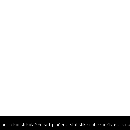
ranica koristi kolačiće radi praćenja statistike i obezbeđivanja sigu