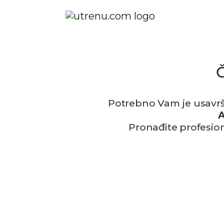
Č
Potrebno Vam je usavr
Pronađite profesio