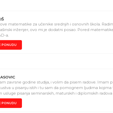
IŠ
ove matematike za učenike srednjih i osnovnih škola. Radi
šinski inženjer, ovo mi je dodatni posao. Pored matematike
AD-a.
E PONUDU
RASOVIC
am zavrsne godine studija, i volim da pisem radove. Imam 
kustva u pisanju istih i tu sam da pomognem ljudima kojima t
m usluge pisanja seminarskih, maturskih i diplomskih radova
to ne vole da rade, po veoma povoljnim cenama. Takodje vr
E PONUDU
 i prekucavanja radova po simbolicnim studentskim cenama,
erpoint prezentacija. Radovi su iskljucivo unikat i zadovolja