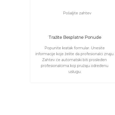
Tražite Besplatne Ponude
Popunite kratak formular. Unesite 
informacije koje želite da profesionalci znaju. 

Zahtev će automatski biti prosleđen 
profesionalcima koji pružaju određenu 
uslugu.