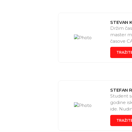
STEVAN K
Držim čas
master ma
časove C
TRAŽIT
STEFAN 
Student s
godine is
ide. Nudi
one koji 
TRAŽIT
korekcije
izradu pow