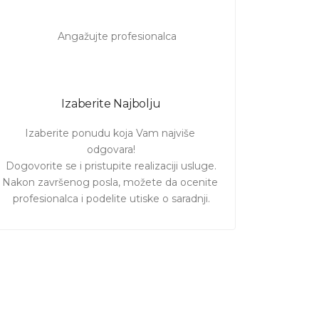
Izaberite Najbolju
Izaberite ponudu koja Vam najviše 
odgovara!

Dogovorite se i pristupite realizaciji usluge.

Nakon završenog posla, možete da ocenite 
profesionalca i podelite utiske o saradnji.