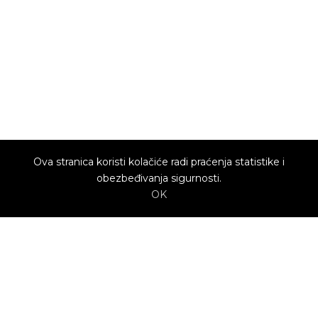
Ova stranica koristi kolačiće radi praćenja statistike i
obezbeđivanja sigurnosti.
OK