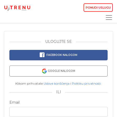
PONUDI USLUGU
ULOGUJTE SE
FACEBOOK NALOGOM
GOOGLE NALOGOM
Klikom prihvatate
Uslove korišćenja
i
Politiku privatnosti
.
ILI
Email