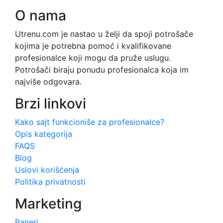
O nama
Utrenu.com je nastao u želji da spoji potrošače
kojima je potrebna pomoć i kvalifikovane
profesionalce koji mogu da pruže uslugu.
Potrošači biraju ponudu profesionalca koja im
najviše odgovara.
Brzi linkovi
Kako sajt funkcioniše za profesionalce?
Opis kategorija
FAQS
Blog
Uslovi korišćenja
Politika privatnosti
Marketing
Baneri