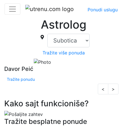
Ponudi uslugu
Astrolog
Tražite više ponuda
Davor Peić
Tražite ponudu
<
>
Kako sajt funkcioniše?
Tražite besplatne ponude