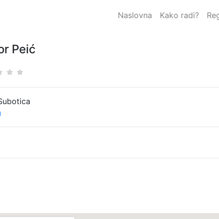
Naslovna
Kako radi?
Reg
r Peić
Subotica
u