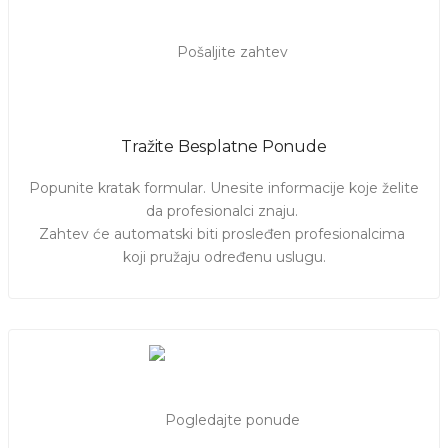
terminima koji Vama odgovaraju i spremni da urade posao za
Vas.
Tražite Besplatne Ponude
Popunite kratak formular. Unesite informacije koje želite 
da profesionalci znaju. 

Zahtev će automatski biti prosleđen profesionalcima 
koji pružaju određenu uslugu.