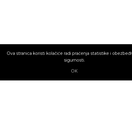
Ova stranica koristi kolačiće radi praćenja statistike i obezbeđ
sigurnosti.
OK
O nama