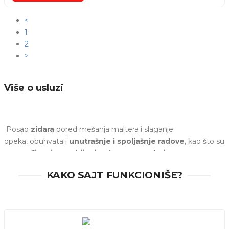
<
1
2
>
Više o usluzi
Posao
zidara
pored mešanja maltera i slaganje
opeka, obuhvata i
unutrašnje i spoljašnje radove
, kao što su
pregrađivanje, probijanje otvora za vrata i prozore,
izrada kamina
i brojne druge. Najčešće usluge su
izgradnja
KAKO SAJT FUNKCIONIŠE?
zidova
,
postavljanje hidroizolacije
i
p
ostavljanje temelja.
Ukoliko želite da angažujete
zidara u Novom Sadu
, uradite
na jednostavan način. Kreirajte zahtev i uskoro ćete dobiti
ponude od profesionalaca, koji su motivisani, slobodni u