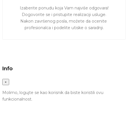
Izaberite ponudu koja Vam najviše odgovara!

Dogovorite se i pristupite realizaciji usluge.

Nakon završenog posla, možete da ocenite 
profesionalca i podelite utiske o saradnji.
Info
×
Molimo, logujte se kao korisnik da biste koristili ovu
funkcionalnost.