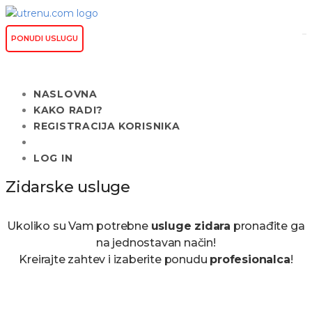
PONUDI USLUGU
NASLOVNA
KAKO RADI?
REGISTRACIJA KORISNIKA
LOG IN
Zidarske usluge
Ukoliko su Vam potrebne
usluge zidara
pronađite ga
na jednostavan način!
Kreirajte zahtev i izaberite ponudu
profesionalca
!