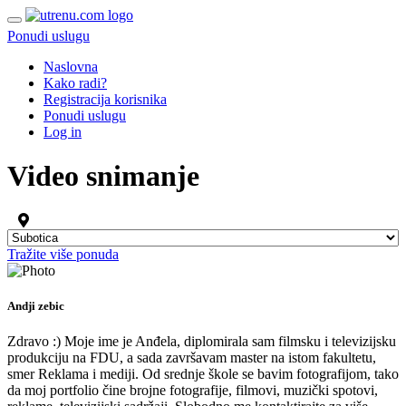
Ponudi uslugu
Naslovna
Kako radi?
Registracija korisnika
Ponudi uslugu
Log in
Video snimanje
Tražite više ponuda
Andji zebic
Zdravo :) Moje ime je Anđela, diplomirala sam filmsku i televizijsku
produkciju na FDU, a sada završavam master na istom fakultetu,
smer Reklama i mediji. Od srednje škole se bavim fotografijom, tako
da moj portfolio čine brojne fotografije, filmovi, muzički spotovi,