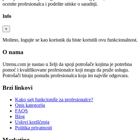
ocenite profesionalca i podelite utiske o saradnji.
Info
×
Molimo, logujte se kao korisnik da biste koristili ovu funkcionalnost.
O nama
Utrenu.com je nastao u želji da spoji potrošače kojima je potrebna
pomoć i kvalifikovane profesionalce koji mogu da pruže uslugu.
Potrošači biraju ponudu profesionalca koja im najviše odgovara.
Brzi linkovi
Kako sajt funkcioniše za profesionalce?
Opis kategorija
FAQS
Blog
Uslovi korišćenja
Politika privatnosti
Marketing