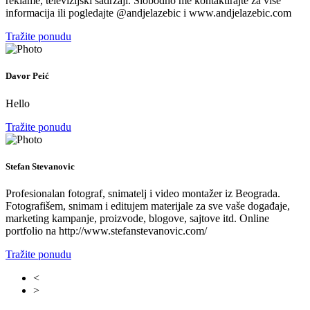
reklame, televizijski sadržaji. Slobodno me kontaktirajte za više
informacija ili pogledajte @andjelazebic i www.andjelazebic.com
Tražite ponudu
Davor Peić
Hello
Tražite ponudu
Stefan Stevanovic
Profesionalan fotograf, snimatelj i video montažer iz Beograda.
Fotografišem, snimam i editujem materijale za sve vaše događaje,
marketing kampanje, proizvode, blogove, sajtove itd. Online
portfolio na http://www.stefanstevanovic.com/
Tražite ponudu
<
>