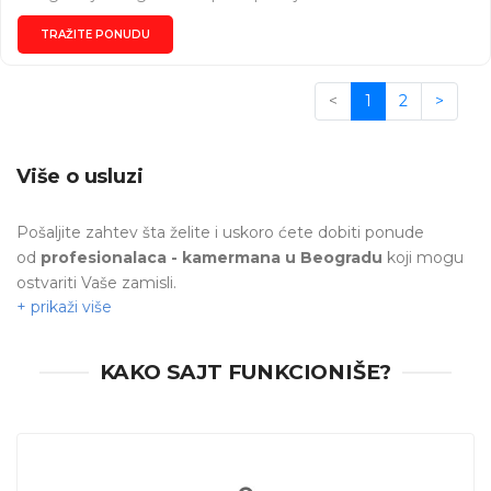
TRAŽITE PONUDU
<
1
2
>
Više o usluzi
Pošaljite zahtev šta želite i uskoro ćete dobiti ponude
od
profesionalaca -
kamermana u Beogradu
koji mogu
ostvariti Vaše zamisli.
KAKO SAJT FUNKCIONIŠE?