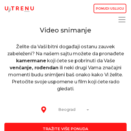
PONUDI USLUGU
Video snimanje
Želite da Vaši bitni događaji ostanu zauvek
zabeleženi? Na našem sajtu možete da pronađete
kamermane
koji ćete se pobrinuti da Vaše
venčanje, rođendan
ili neki drugi Vama značajni
momenti budu snimljeni baš onako kako Vi želite.
Pretočite svoje uspomene u film koji ćete rado
gledati.
Beograd
TRAŽITE VIŠE PONUDA