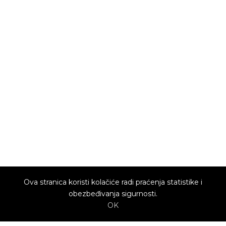
Ova stranica koristi kolačiće radi praćenja statistike i
obezbeđivanja sigurnosti.
OK