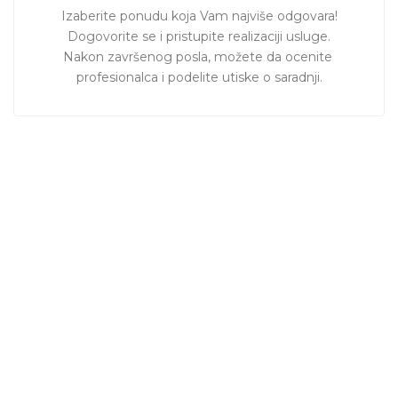
Izaberite ponudu koja Vam najviše odgovara!

Dogovorite se i pristupite realizaciji usluge.

Nakon završenog posla, možete da ocenite 
profesionalca i podelite utiske o saradnji.