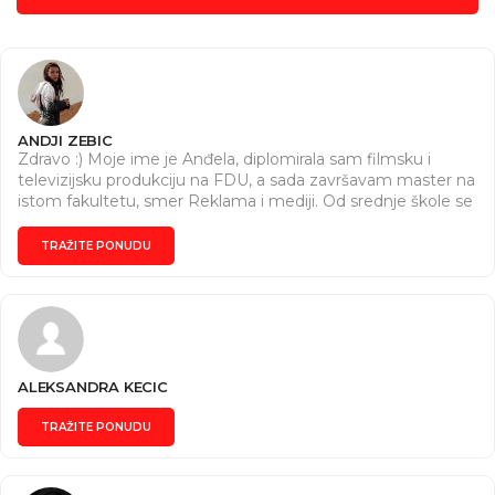
ANDJI ZEBIC
Zdravo :) Moje ime je Anđela, diplomirala sam filmsku i
televizijsku produkciju na FDU, a sada završavam master na
istom fakultetu, smer Reklama i mediji. Od srednje škole se
bavim fotografijom, tako da moj portfolio čine brojne
fotografije, filmovi, muzički spotovi, reklame, televizijski
TRAŽITE PONUDU
sadržaji. Slobodno me kontaktirajte za više informacija ili
pogledajte @andjelazebic i www.andjelazebic.com
ALEKSANDRA KECIC
TRAŽITE PONUDU