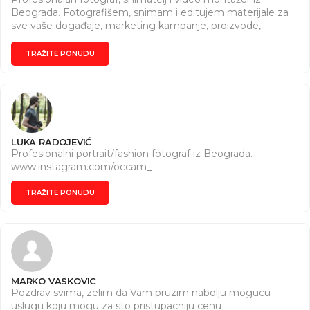
Beograda. Fotografišem, snimam i editujem materijale za
sve vaše događaje, marketing kampanje, proizvode,
blogove, sajtove itd. Online portfolio na
http://www.stefanstevanovic.com/
TRAŽITE PONUDU
LUKA RADOJEVIĆ
Profesionalni portrait/fashion fotograf iz Beograda.
www.instagram.com/occam_
TRAŽITE PONUDU
MARKO VASKOVIC
Pozdrav svima, zelim da Vam pruzim nabolju mogucu
uslugu koju mogu za sto pristupacniju cenu