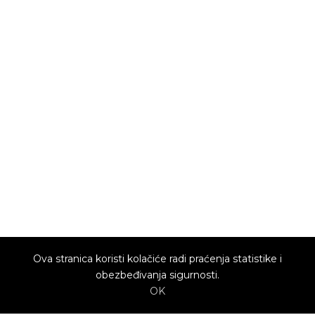
Ova stranica koristi kolačiće radi praćenja statistike i
obezbeđivanja sigurnosti.
OK