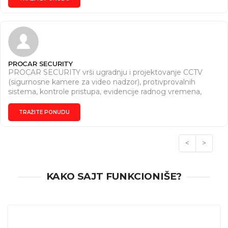
PROCAR SECURITY
PROCAR SECURITY vrši ugradnju i projektovanje CCTV
(sigurnosne kamere za video nadzor), protivprovalnih
sistema, kontrole pristupa, evidencije radnog vremena,
interfona, kao i montažu opreme za ozvučenje i
klimatizaciju. PROCAR SECURITY pored licence za vršenje
TRAŽITE PONUDU
poslova montaže, pustanja sistema u rad i održavanje
sistema tehnčke zastite i obuke korisnika, uveo je i sistem
kvaliteta ISO 9001:2015 Opseg primene: Usluge sistema
<
>
obezbedjenja.
KAKO SAJT FUNKCIONIŠE?