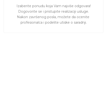
Izaberite ponudu koja Vam najviše odgovara!

Dogovorite se i pristupite realizaciji usluge.

Nakon završenog posla, možete da ocenite 
profesionalca i podelite utiske o saradnji.