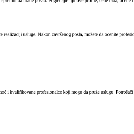
i spremni da urade posao. Pogledajte njihove profile, cene rada, ocene 
 realizaciji usluge. Nakon završenog posla, možete da ocenite profesion
omoć i kvalifikovane profesionalce koji mogu da pruže uslugu. Potrošači