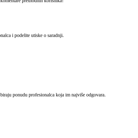
i komentare prethodnih korisnika!
alca i podelite utiske o saradnji.
 biraju ponudu profesionalca koja im najviše odgovara.