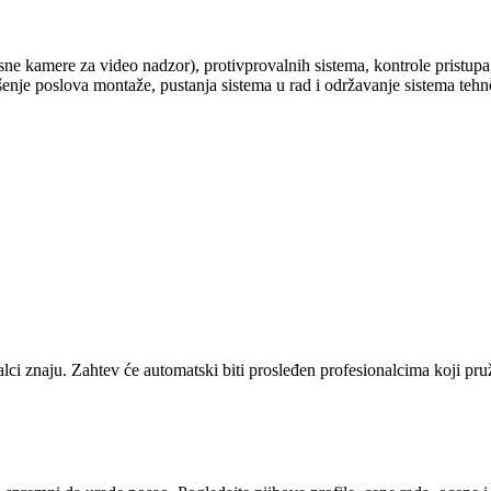
mere za video nadzor), protivprovalnih sistema, kontrole pristupa, 
 poslova montaže, pustanja sistema u rad i održavanje sistema tehnčke
alci znaju. Zahtev će automatski biti prosleđen profesionalcima koji pr