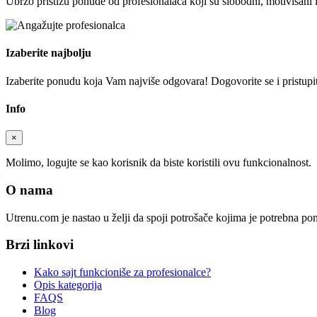
Ubrzo pristižu ponude od profesionalaca koji su slobodni, motivisani 
Izaberite najbolju
Izaberite ponudu koja Vam najviše odgovara! Dogovorite se i pristupite
Info
×
Molimo, logujte se kao korisnik da biste koristili ovu funkcionalnost.
O nama
Utrenu.com je nastao u želji da spoji potrošače kojima je potrebna p
Brzi linkovi
Kako sajt funkcioniše za profesionalce?
Opis kategorija
FAQS
Blog