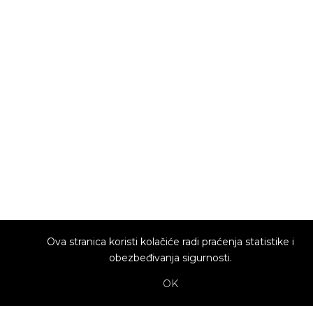
Ova stranica koristi kolačiće radi praćenja statistike i
obezbeđivanja sigurnosti.
OK