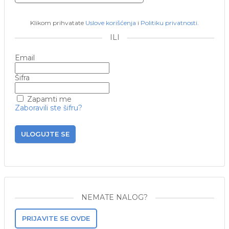
Klikom prihvatate
Uslove korišćenja
i
Politiku privatnosti
.
ILI
Email
Šifra
Zapamti me
Zaboravili ste šifru?
ULOGUJTE SE
NEMATE NALOG?
PRIJAVITE SE OVDE