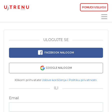
PONUDI USLUGU
ULOGUJTE SE
FACEBOOK NALOGOM
GOOGLE NALOGOM
Klikom prihvatate
Uslove korišćenja
i
Politiku privatnosti
.
ILI
Email