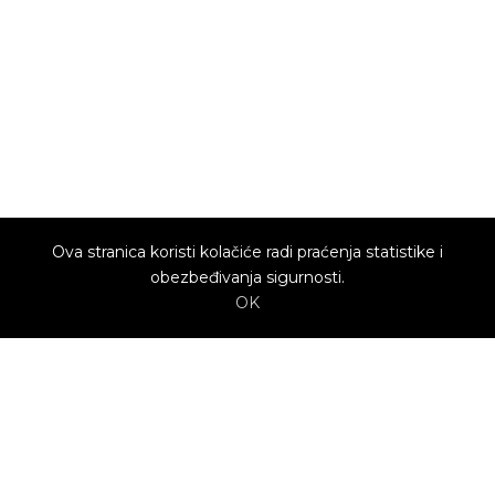
Ova stranica koristi kolačiće radi praćenja statistike i
obezbeđivanja sigurnosti.
OK