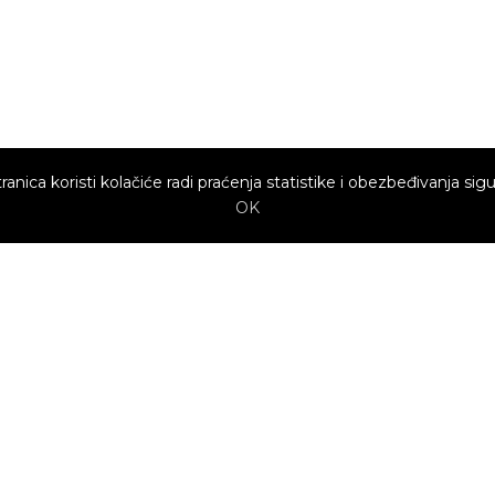
ranica koristi kolačiće radi praćenja statistike i obezbeđivanja sigu
OK
Brzi linkovi
Marketing
Kako sajt
Baneri
funkcioniše za
profesionalce?