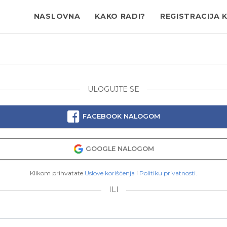
NASLOVNA
KAKO RADI?
REGISTRACIJA 
ULOGUJTE SE
FACEBOOK NALOGOM
GOOGLE NALOGOM
Klikom prihvatate
Uslove korišćenja
i
Politiku privatnosti
.
ILI