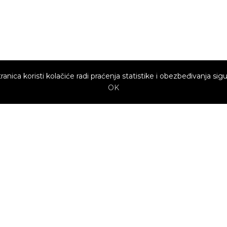
ranica koristi kolačiće radi praćenja statistike i obezbeđivanja sigu
OK
Brzi linkovi
Marketing
Kako sajt
Baneri
funkcioniše za
profesionalce?