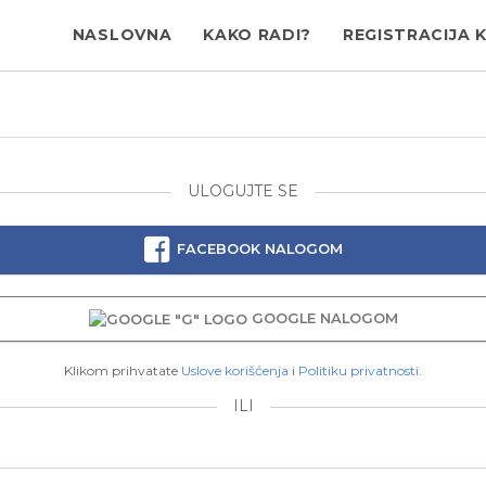
NASLOVNA
KAKO RADI?
REGISTRACIJA 
ULOGUJTE SE
FACEBOOK NALOGOM
GOOGLE NALOGOM
Klikom prihvatate
Uslove korišćenja
i
Politiku privatnosti
.
ILI