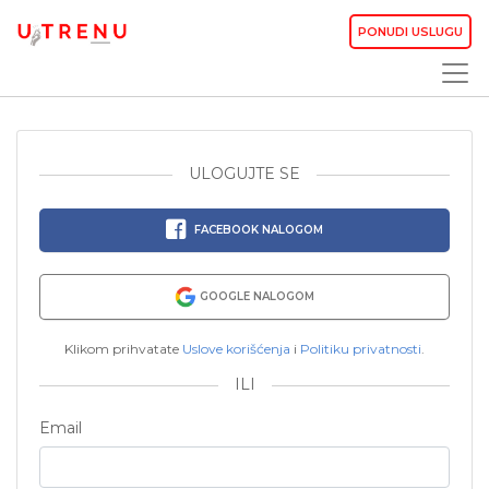
PONUDI USLUGU
ULOGUJTE SE
FACEBOOK NALOGOM
GOOGLE NALOGOM
Klikom prihvatate
Uslove korišćenja
i
Politiku privatnosti
.
ILI
Email