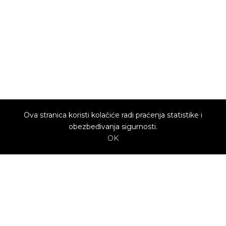
Ova stranica koristi kolačiće radi praćenja statistike i
obezbeđivanja sigurnosti.
OK