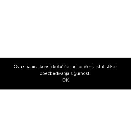
Ova stranica koristi kolačiće radi praćenja statistike i
obezbeđivanja sigurnosti.
OK