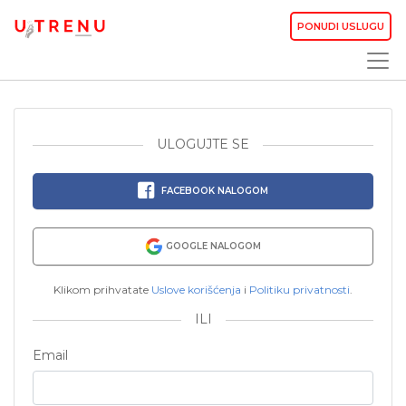
PONUDI USLUGU
ULOGUJTE SE
FACEBOOK NALOGOM
GOOGLE NALOGOM
Klikom prihvatate
Uslove korišćenja
i
Politiku privatnosti
.
ILI
Email