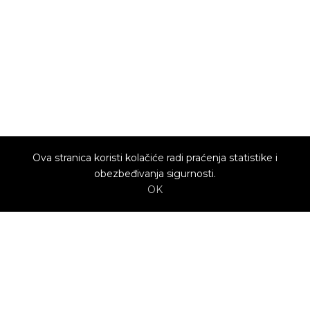
Ova stranica koristi kolačiće radi praćenja statistike i
obezbeđivanja sigurnosti.
OK