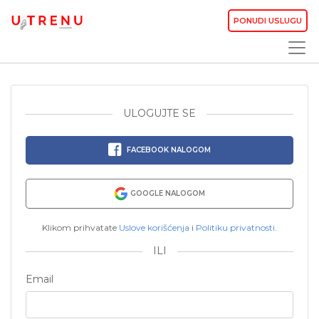
PONUDI USLUGU
ULOGUJTE SE
FACEBOOK NALOGOM
GOOGLE NALOGOM
Klikom prihvatate
Uslove korišćenja
i
Politiku privatnosti
.
ILI
Email