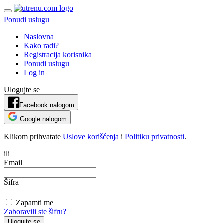
Ponudi uslugu
Naslovna
Kako radi?
Registracija korisnika
Ponudi uslugu
Log in
Ulogujte se
Facebook nalogom
Google nalogom
Klikom prihvatate
Uslove korišćenja
i
Politiku privatnosti
.
ili
Email
Šifra
Zapamti me
Zaboravili ste šifru?
Ulogujte se