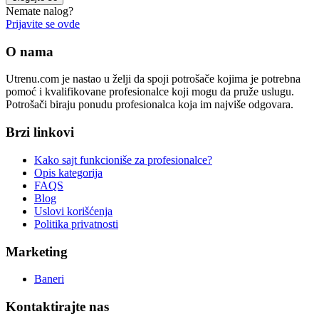
Nemate nalog?
Prijavite se ovde
O nama
Utrenu.com je nastao u želji da spoji potrošače kojima je potrebna
pomoć i kvalifikovane profesionalce koji mogu da pruže uslugu.
Potrošači biraju ponudu profesionalca koja im najviše odgovara.
Brzi linkovi
Kako sajt funkcioniše za profesionalce?
Opis kategorija
FAQS
Blog
Uslovi korišćenja
Politika privatnosti
Marketing
Baneri
Kontaktirajte nas