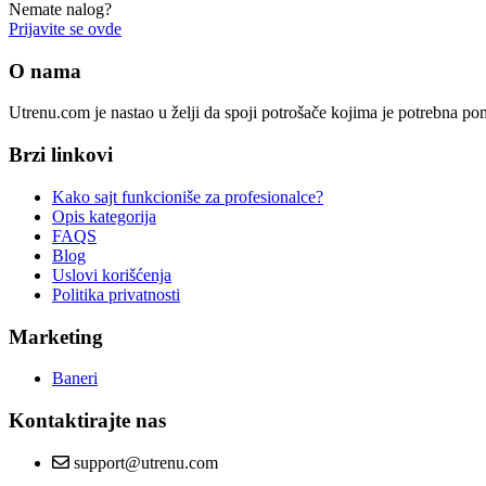
Nemate nalog?
Prijavite se ovde
O nama
Utrenu.com je nastao u želji da spoji potrošače kojima je potrebna p
Brzi linkovi
Kako sajt funkcioniše za profesionalce?
Opis kategorija
FAQS
Blog
Uslovi korišćenja
Politika privatnosti
Marketing
Baneri
Kontaktirajte nas
support@utrenu.com