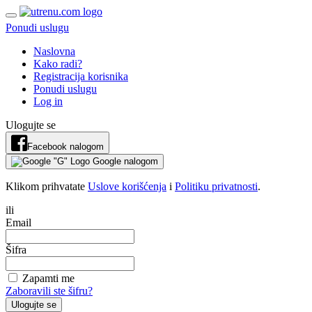
Ponudi uslugu
Naslovna
Kako radi?
Registracija korisnika
Ponudi uslugu
Log in
Ulogujte se
Facebook nalogom
Google nalogom
Klikom prihvatate
Uslove korišćenja
i
Politiku privatnosti
.
ili
Email
Šifra
Zapamti me
Zaboravili ste šifru?
Ulogujte se