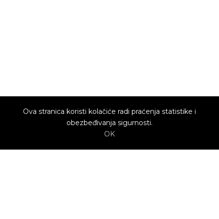
Ova stranica koristi kolačiće radi praćenja statistike i
obezbeđivanja sigurnosti.
OK