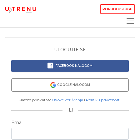
PONUDI USLUGU
ULOGUJTE SE
FACEBOOK NALOGOM
GOOGLE NALOGOM
Klikom prihvatate
Uslove korišćenja
i
Politiku privatnosti
.
ILI
Email