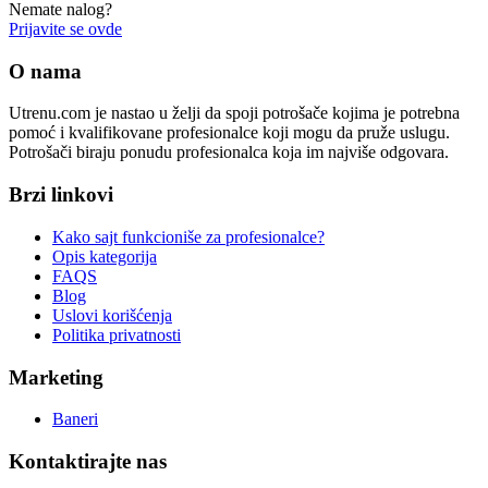
Nemate nalog?
Prijavite se ovde
O nama
Utrenu.com je nastao u želji da spoji potrošače kojima je potrebna
pomoć i kvalifikovane profesionalce koji mogu da pruže uslugu.
Potrošači biraju ponudu profesionalca koja im najviše odgovara.
Brzi linkovi
Kako sajt funkcioniše za profesionalce?
Opis kategorija
FAQS
Blog
Uslovi korišćenja
Politika privatnosti
Marketing
Baneri
Kontaktirajte nas