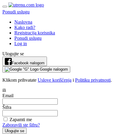
Ponudi uslugu
Naslovna
Kako radi?
Registracija korisnika
Ponudi uslugu
Log in
Ulogujte se
Facebook nalogom
Google nalogom
Klikom prihvatate
Uslove korišćenja
i
Politiku privatnosti
.
ili
Email
Šifra
Zapamti me
Zaboravili ste šifru?
Ulogujte se