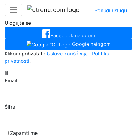
Ponudi uslugu
Ulogujte se
Facebook nalogom
Google nalogom
Klikom prihvatate
Uslove korišćenja
i
Politiku
privatnosti
.
ili
Email
Šifra
Zapamti me