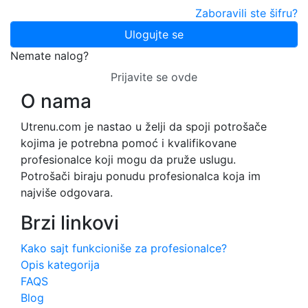
Zaboravili ste šifru?
Ulogujte se
Nemate nalog?
Prijavite se ovde
O nama
Utrenu.com je nastao u želji da spoji potrošače
kojima je potrebna pomoć i kvalifikovane
profesionalce koji mogu da pruže uslugu.
Potrošači biraju ponudu profesionalca koja im
najviše odgovara.
Brzi linkovi
Kako sajt funkcioniše za profesionalce?
Opis kategorija
FAQS
Blog