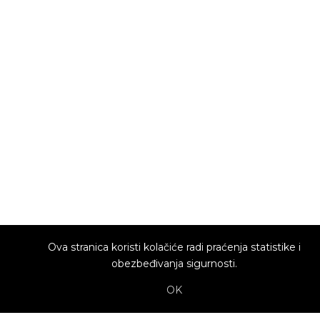
Ova stranica koristi kolačiće radi praćenja statistike i
obezbeđivanja sigurnosti.
OK