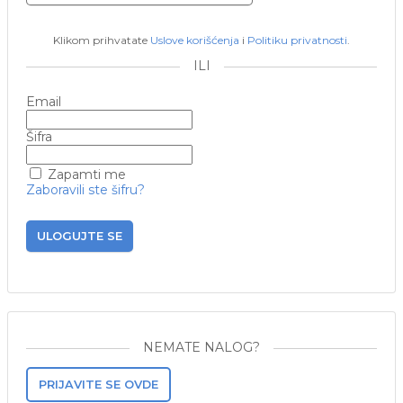
Klikom prihvatate
Uslove korišćenja
i
Politiku privatnosti
.
ILI
Email
Šifra
Zapamti me
Zaboravili ste šifru?
ULOGUJTE SE
NEMATE NALOG?
PRIJAVITE SE OVDE