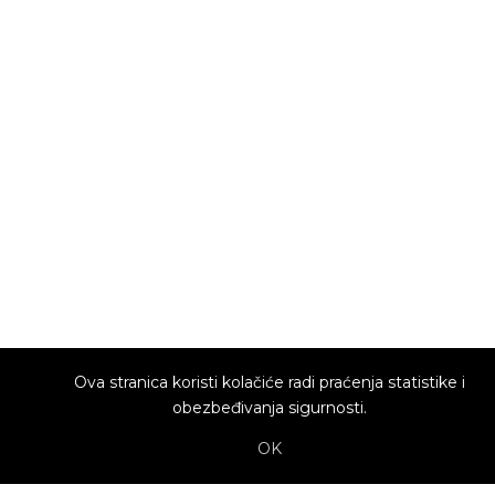
Ova stranica koristi kolačiće radi praćenja statistike i
obezbeđivanja sigurnosti.
OK