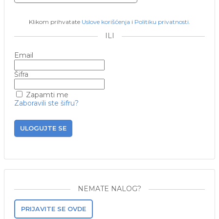
Klikom prihvatate
Uslove korišćenja
i
Politiku privatnosti
.
ILI
Email
Šifra
Zapamti me
Zaboravili ste šifru?
ULOGUJTE SE
NEMATE NALOG?
PRIJAVITE SE OVDE