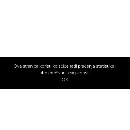
Ova stranica koristi kolačiće radi praćenja statistike i
obezbeđivanja sigurnosti.
OK