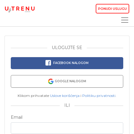
PONUDI USLUGU
ULOGUJTE SE
FACEBOOK NALOGOM
GOOGLE NALOGOM
Klikom prihvatate
Uslove korišćenja
i
Politiku privatnosti
.
ILI
Email