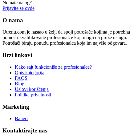
Nemate nalog?
Prijavite se ovde
O nama
Utrenu.com je nastao u želji da spoji potrošače kojima je potrebna
pomoć i kvalifikovane profesionalce koji mogu da pruže uslugu.
Potrošači biraju ponudu profesionalca koja im najviše odgovara.
Brzi linkovi
Kako sajt funkcioniše za profesionalce?
Opis kategorija
FAQS
Blog
Uslovi korišćenja
Politika privatnosti
Marketing
Baneri
Kontaktirajte nas