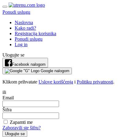
Ponudi uslugu
Naslovna
Kako radi?
Registracija korisnika
Ponudi uslugu
Log in
Ulogujte se
Facebook nalogom
Google nalogom
Klikom prihvatate
Uslove korišćenja
i
Politiku privatnosti
.
ili
Email
Šifra
Zapamti me
Zaboravili ste šifru?
Ulogujte se