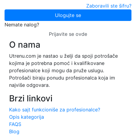
Zaboravili ste šifru?
Ulogujte se
Nemate nalog?
Prijavite se ovde
O nama
Utrenu.com je nastao u želji da spoji potrošače
kojima je potrebna pomoć i kvalifikovane
profesionalce koji mogu da pruže uslugu.
Potrošači biraju ponudu profesionalca koja im
najviše odgovara.
Brzi linkovi
Kako sajt funkcioniše za profesionalce?
Opis kategorija
FAQS
Blog