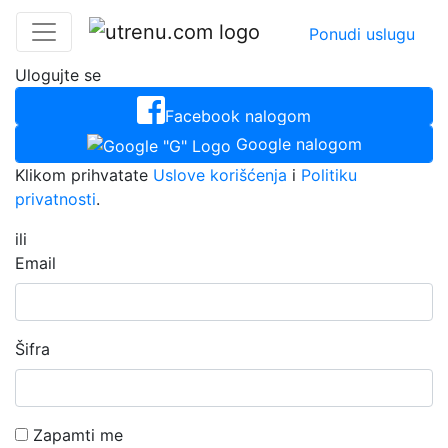
Ponudi uslugu
Ulogujte se
Facebook nalogom
Google nalogom
Klikom prihvatate
Uslove korišćenja
i
Politiku
privatnosti
.
ili
Email
Šifra
Zapamti me