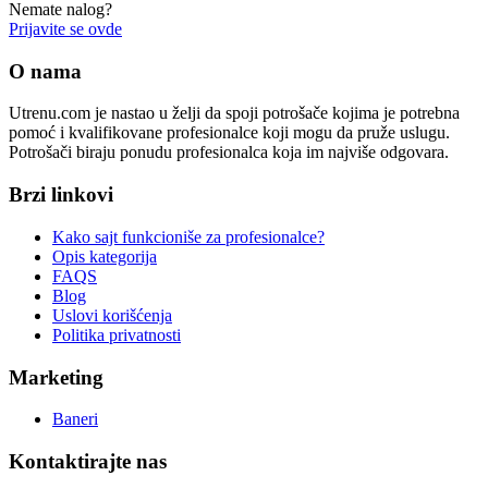
Nemate nalog?
Prijavite se ovde
O nama
Utrenu.com je nastao u želji da spoji potrošače kojima je potrebna
pomoć i kvalifikovane profesionalce koji mogu da pruže uslugu.
Potrošači biraju ponudu profesionalca koja im najviše odgovara.
Brzi linkovi
Kako sajt funkcioniše za profesionalce?
Opis kategorija
FAQS
Blog
Uslovi korišćenja
Politika privatnosti
Marketing
Baneri
Kontaktirajte nas