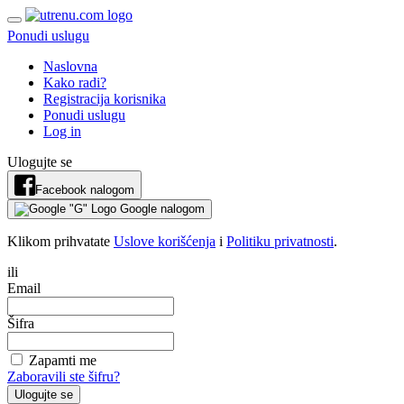
Ponudi uslugu
Naslovna
Kako radi?
Registracija korisnika
Ponudi uslugu
Log in
Ulogujte se
Facebook nalogom
Google nalogom
Klikom prihvatate
Uslove korišćenja
i
Politiku privatnosti
.
ili
Email
Šifra
Zapamti me
Zaboravili ste šifru?
Ulogujte se