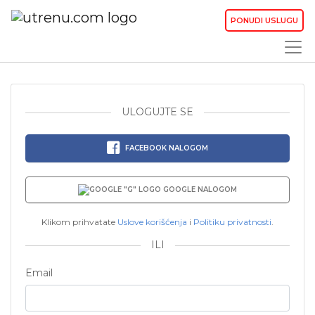
PONUDI USLUGU
ULOGUJTE SE
FACEBOOK NALOGOM
GOOGLE NALOGOM
Klikom prihvatate
Uslove korišćenja
i
Politiku privatnosti
.
ILI
Email