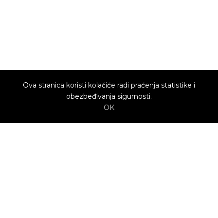
Ova stranica koristi kolačiće radi praćenja statistike i
obezbeđivanja sigurnosti.
OK
O nama