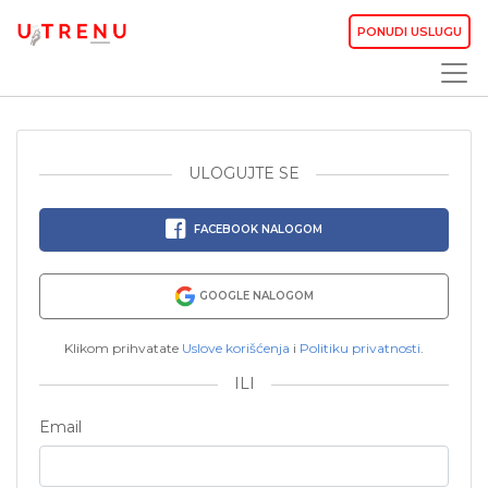
PONUDI USLUGU
ULOGUJTE SE
FACEBOOK NALOGOM
GOOGLE NALOGOM
Klikom prihvatate
Uslove korišćenja
i
Politiku privatnosti
.
ILI
Email