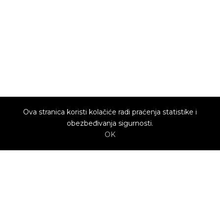
Ova stranica koristi kolačiće radi praćenja statistike i
obezbeđivanja sigurnosti.
OK