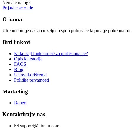
Nemate nalog?
Prijavite se ovde
O nama
Utrenu.com je nastao u želji da spoji potrošače kojima je potrebna p
Brzi linkovi
Kako sajt funkcioniše za profesionalce?
Opis kategorija
FAQS
Blog
Uslovi korišćenja
Politika privatnosti
Marketing
Baneri
Kontaktirajte nas
support@utrenu.com