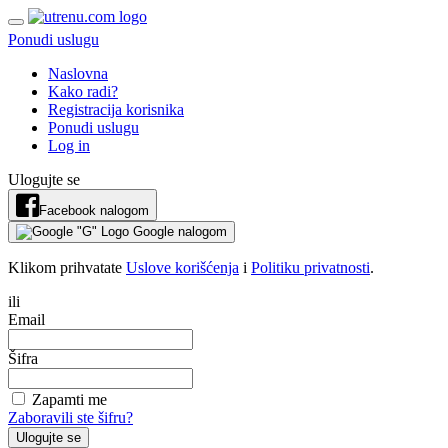
Ponudi uslugu
Naslovna
Kako radi?
Registracija korisnika
Ponudi uslugu
Log in
Ulogujte se
Facebook nalogom
Google nalogom
Klikom prihvatate
Uslove korišćenja
i
Politiku privatnosti
.
ili
Email
Šifra
Zapamti me
Zaboravili ste šifru?
Ulogujte se