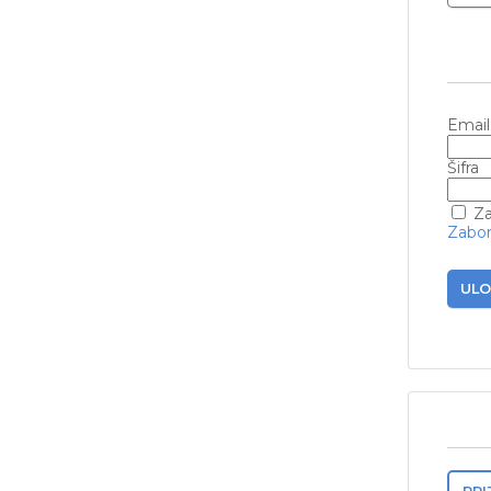
Email
Šifra
Za
Zabora
ULO