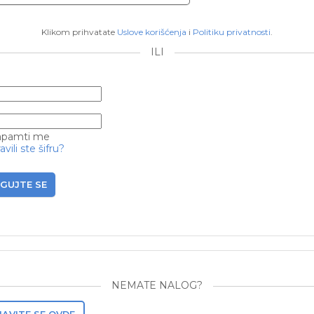
Klikom prihvatate
Uslove korišćenja
i
Politiku privatnosti
.
ILI
pamti me
vili ste šifru?
GUJTE SE
NEMATE NALOG?