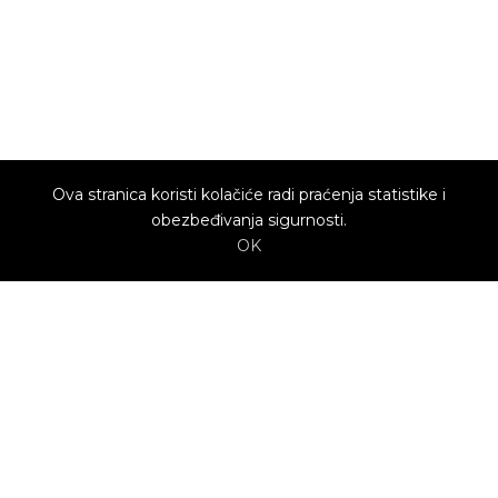
Ova stranica koristi kolačiće radi praćenja statistike i
obezbeđivanja sigurnosti.
OK
O nama