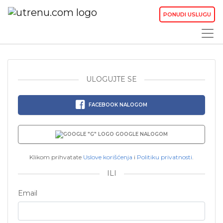
PONUDI USLUGU
ULOGUJTE SE
FACEBOOK NALOGOM
GOOGLE NALOGOM
Klikom prihvatate
Uslove korišćenja
i
Politiku privatnosti
.
ILI
Email