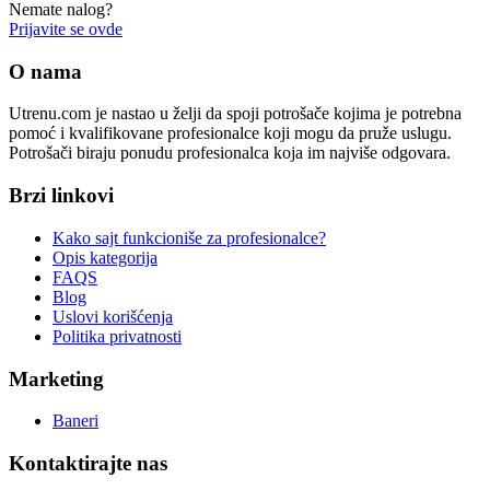
Nemate nalog?
Prijavite se ovde
O nama
Utrenu.com je nastao u želji da spoji potrošače kojima je potrebna
pomoć i kvalifikovane profesionalce koji mogu da pruže uslugu.
Potrošači biraju ponudu profesionalca koja im najviše odgovara.
Brzi linkovi
Kako sajt funkcioniše za profesionalce?
Opis kategorija
FAQS
Blog
Uslovi korišćenja
Politika privatnosti
Marketing
Baneri
Kontaktirajte nas