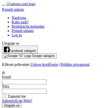
Ponudi uslugu
Naslovna
Kako radi?
Registracija korisnika
Ponudi uslugu
Log in
Ulogujte se
Facebook nalogom
Google nalogom
Klikom prihvatate
Uslove korišćenja
i
Politiku privatnosti
.
ili
Email
Šifra
Zapamti me
Zaboravili ste šifru?
Ulogujte se