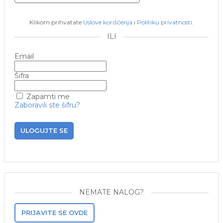
Klikom prihvatate
Uslove korišćenja
i
Politiku privatnosti
.
ILI
Email
Šifra
Zapamti me
Zaboravili ste šifru?
ULOGUJTE SE
NEMATE NALOG?
PRIJAVITE SE OVDE