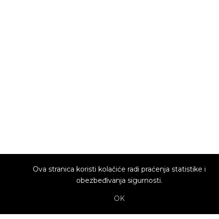
Ova stranica koristi kolačiće radi praćenja statistike i
obezbeđivanja sigurnosti.
OK