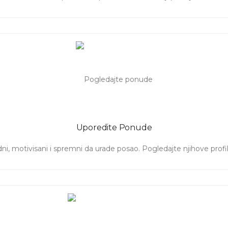
Uporedite Ponude
ni, motivisani i spremni da urade posao. Pogledajte njihove prof