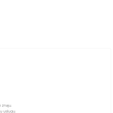
znaju. 

u uslugu.