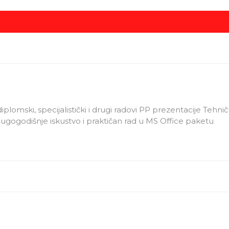
iplomski, specijalistički i drugi radovi PP prezentacije Tehn
 Dugogodišnje iskustvo i praktičan rad u MS Office paketu