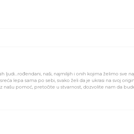
ih ljudi...rođendani, naši, najmilijih i onih kojima želimo sve 
 sreća lepa sama po sebi, svako želi da je ukrasi na svoj origin
e, uz našu pomoć, pretočite u stvarnost, dozvolite nam da bu
želite da je samo obeležite ili proslavite u velikom stilu. Da
a kreativnim stilom „obojimo“ Vaš dan. Neka bude jedinstve