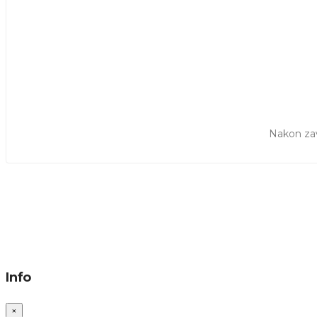
Nakon zav
Info
×