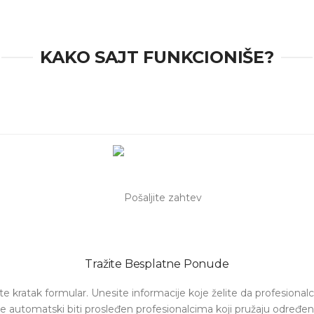
KAKO SAJT FUNKCIONIŠE?
Tražite Besplatne Ponude
e kratak formular. Unesite informacije koje želite da profesionalci 
e automatski biti prosleđen profesionalcima koji pružaju određen