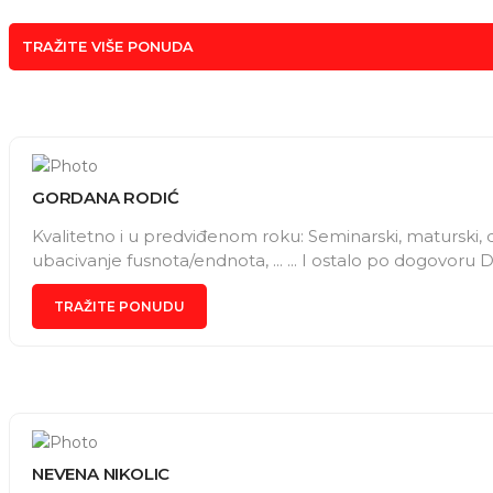
TRAŽITE VIŠE PONUDA
GORDANA RODIĆ
Kvalitetno i u predviđenom roku: Seminarski, maturski, d
ubacivanje fusnota/endnota, ... ... I ostalo po dogovoru
TRAŽITE PONUDU
NEVENA NIKOLIC