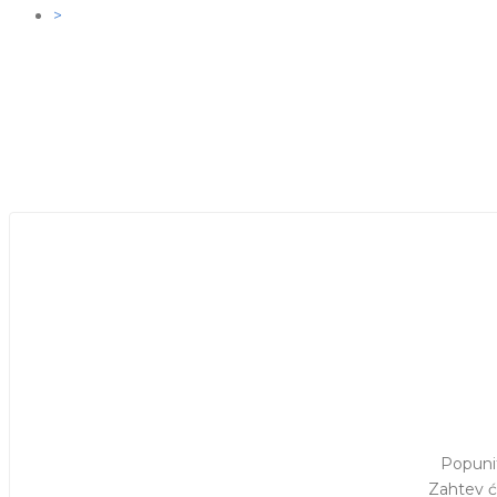
>
Popunit
Zahtev ć