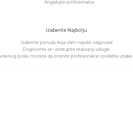
Izaberite Najbolju
Izaberite ponudu koja Vam najviše odgovara!

Dogovorite se i pristupite realizaciji usluge.

ršenog posla, možete da ocenite profesionalca i podelite utiske o