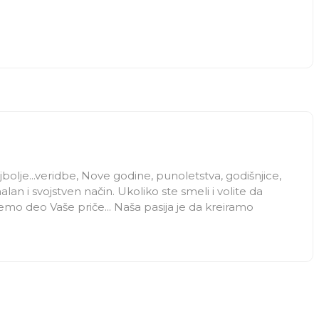
najbolje...veridbe, Nove godine, punoletstva, godišnjice,
alan i svojstven način. Ukoliko ste smeli i volite da
demo deo Vaše priče... Naša pasija je da kreiramo
 li je to Vaše venčanje, rođendan, žurka iznenađenja,
n i uzbudljiv u svakom pogledu.