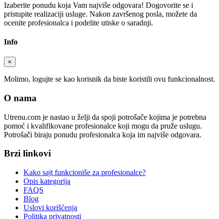
Izaberite ponudu koja Vam najviše odgovara! Dogovorite se i
pristupite realizaciji usluge. Nakon završenog posla, možete da
ocenite profesionalca i podelite utiske o saradnji.
Info
×
Molimo, logujte se kao korisnik da biste koristili ovu funkcionalnost.
O nama
Utrenu.com je nastao u želji da spoji potrošače kojima je potrebna
pomoć i kvalifikovane profesionalce koji mogu da pruže uslugu.
Potrošači biraju ponudu profesionalca koja im najviše odgovara.
Brzi linkovi
Kako sajt funkcioniše za profesionalce?
Opis kategorija
FAQS
Blog
Uslovi korišćenja
Politika privatnosti