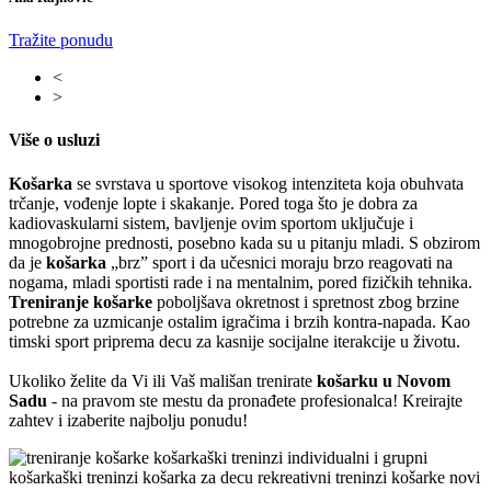
Tražite ponudu
<
>
Više o usluzi
Košarka
se svrstava u sportove visokog intenziteta koja obuhvata
trčanje, vođenje lopte i skakanje. Pored toga što je dobra za
kadiovaskularni sistem, bavljenje ovim sportom uključuje i
mnogobrojne prednosti, posebno kada su u pitanju mladi. S obzirom
da je
košarka
„
brz
”
sport i da učesnici moraju brzo reagovati na
nogama, mladi sportisti rade i na mentalnim, pored fizičkih tehnika.
Treniranje košarke
poboljšava okretnost i spretnost zbog brzine
potrebne za uzmicanje ostalim igračima i brzih kontra-napada. Kao
timski sport priprema decu za kasnije socijalne iterakcije u životu.
Ukoliko želite da Vi ili Vaš mališan trenirate
košarku
u Novom
Sadu
- na pravom ste mestu da pronađete profesionalca! Kreirajte
zahtev i izaberite najbolju ponudu!