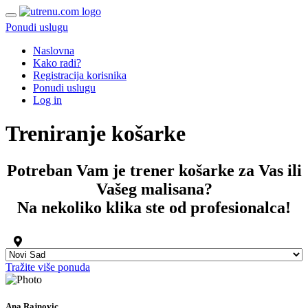
Ponudi uslugu
Naslovna
Kako radi?
Registracija korisnika
Ponudi uslugu
Log in
Treniranje košarke
Potreban Vam je trener košarke za Vas ili
Vašeg malisana?
Na nekoliko klika ste od profesionalca!
Tražite više ponuda
Ana Rajnovic