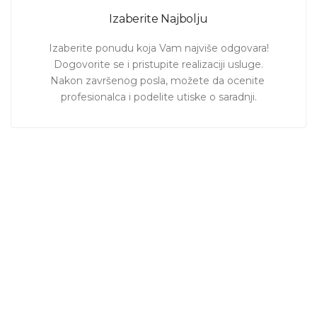
Izaberite Najbolju
Izaberite ponudu koja Vam najviše odgovara!

Dogovorite se i pristupite realizaciji usluge.

Nakon završenog posla, možete da ocenite 
profesionalca i podelite utiske o saradnji.