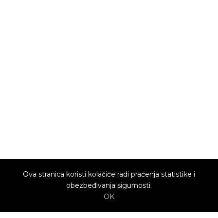
Ova stranica koristi kolačiće radi praćenja statistike i
obezbeđivanja sigurnosti.
OK