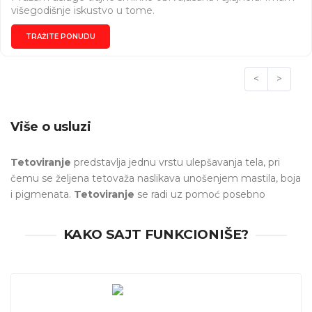
višegodišnje iskustvo u tome.
TRAŽITE PONUDU
<
>
Više o usluzi
Tetoviranje
predstavlja jednu vrstu ulepšavanja tela, pri
čemu se željena tetovaža naslikava unošenjem mastila, boja
i pigmenata.
Tetoviranje
se radi uz pomoć posebno
izrađenih igli koje probijaju do drugog sloja kože i ostavljaju
boju.
Tetovaže
su nekada radili ručno, tačnije
umetnik
bi
KAKO SAJT FUNKCIONIŠE?
iglom ručno bušio kožu i ubrizgavao mastilo, takve metode
se još uvek koriste u nekim delovima sveta.
Moderni
umetnici
koriste mašinice koje imaju jednu ili više igala, broj
igala zavisi od dizajna koji iscrtavaju.
Tetovaže imaju tri
kategorije - dekorativne, simbolične i slikovite.
Dekorativne