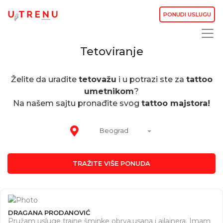
PONUDI USLUGU
Tetoviranje
Želite da uradite
tetovažu
i u potrazi ste za
tattoo
umetnikom
?
Na našem sajtu pronađite svog
tattoo majstora!
Beograd
TRAŽITE VIŠE PONUDA
DRAGANA PRODANOVIĆ
Pružam usluge trajne šminke obrva,usana i ajlajnera. Imam