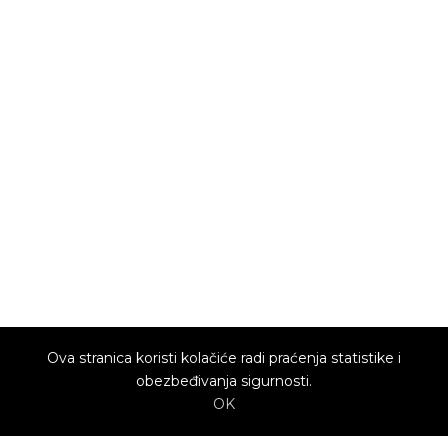
Ova stranica koristi kolačiće radi praćenja statistike i
obezbeđivanja sigurnosti.
OK