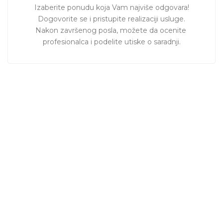
Izaberite ponudu koja Vam najviše odgovara!

Dogovorite se i pristupite realizaciji usluge.

Nakon završenog posla, možete da ocenite 
profesionalca i podelite utiske o saradnji.