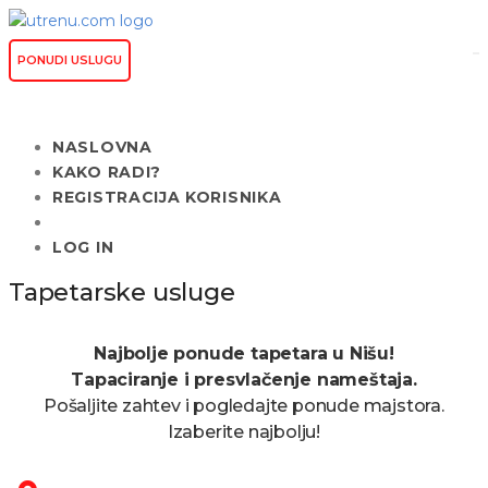
PONUDI USLUGU
NASLOVNA
KAKO RADI?
REGISTRACIJA KORISNIKA
LOG IN
Tapetarske usluge
Najbolje ponude tapetara u Nišu!
Tapaciranje i presvlačenje nameštaja.
Pošaljite zahtev i pogledajte ponude majstora.
Izaberite najbolju!