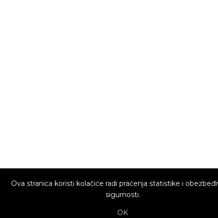
Ova stranica koristi kolačiće radi praćenja statistike i obezbeđ
sigurnosti.
OK