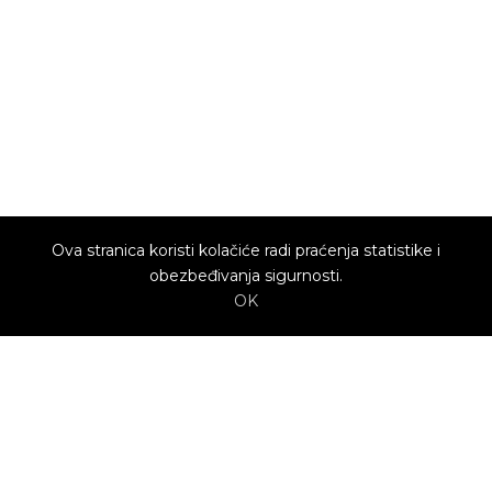
Ova stranica koristi kolačiće radi praćenja statistike i
obezbeđivanja sigurnosti.
OK