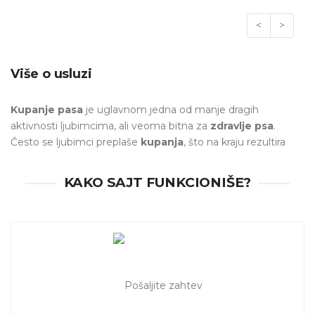
<
>
Više o usluzi
Kupanje pasa
je uglavnom jedna od manje dragih
aktivnosti ljubimcima, ali veoma bitna za
zdravlje psa
.
Često se ljubimci preplaše
kupanja
, što na kraju rezultira
neredom u kupatilu ili odustajanje vlasnika od kupanja psa. U
cilju olakšavanja ove bitne aktivnosti, za obe strane, sve
KAKO SAJT FUNKCIONIŠE?
popularniji su
saloni
za
negu ljubimaca
, od glave do
šapice.
Glavne usluge koje
saloni za ljubimce
nude su
:
•šišanje pasa
•kupanje pasa
•četkanje
•oblikovanje noktića