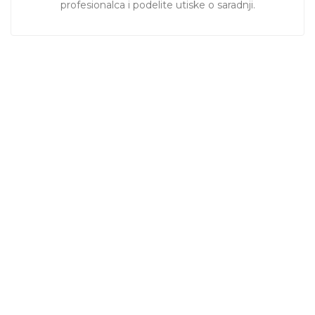
profesionalca i podelite utiske o saradnji.