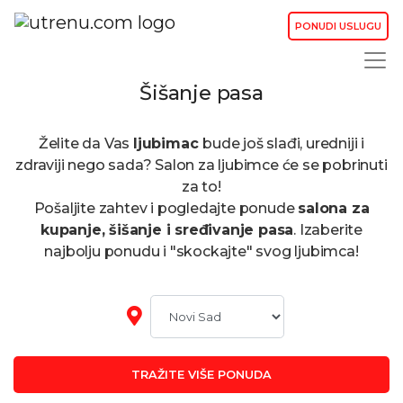
PONUDI USLUGU
Šišanje pasa
Želite da Vas
ljubimac
bude još slađi, uredniji i
zdraviji nego sada? Salon za ljubimce će se pobrinuti
za to!
Pošaljite zahtev i pogledajte ponude
salona za
kupanje, šišanje i sređivanje pasa
. Izaberite
najbolju ponudu i "skockajte" svog ljubimca!
TRAŽITE VIŠE PONUDA