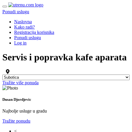
Ponudi uslugu
Naslovna
Kako radi?
Registracija korisnika
Ponudi uslugu
Log in
Servis i popravka kafe aparata
Tražite više ponuda
Dusan Djordjevic
Najbolje usluge u gradu
Tražite ponudu
<