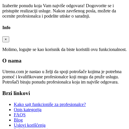
Izaberite ponudu koja Vam najviše odgovara! Dogovorite se i
pristupite realizaciji usluge. Nakon završenog posla, možete da
ocenite profesionalca i podelite utiske o saradnji.
Info
×
Molimo, logujte se kao korisnik da biste koristili ovu funkcionalnost.
O nama
Utrenu.com je nastao u želji da spoji potrošače kojima je potrebna
pomoć i kvalifikovane profesionalce koji mogu da pruže uslugu.
Potrošači biraju ponudu profesionalca koja im najviše odgovara.
Brzi linkovi
Kako sajt funkcioniše za profesionalce?
Opis kategorija
FAQS
Blog
Uslovi korišćenja