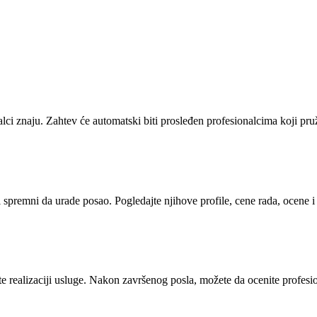
alci znaju. Zahtev će automatski biti prosleđen profesionalcima koji pr
i spremni da urade posao. Pogledajte njihove profile, cene rada, ocene 
 realizaciji usluge. Nakon završenog posla, možete da ocenite profesion