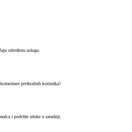
užaju određenu uslugu.
i komentare prethodnih korisnika!
alca i podelite utiske o saradnji.