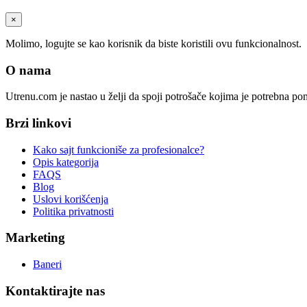
×
Molimo, logujte se kao korisnik da biste koristili ovu funkcionalnost.
O nama
Utrenu.com je nastao u želji da spoji potrošače kojima je potrebna p
Brzi linkovi
Kako sajt funkcioniše za profesionalce?
Opis kategorija
FAQS
Blog
Uslovi korišćenja
Politika privatnosti
Marketing
Baneri
Kontaktirajte nas