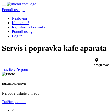
Ponudi uslugu
Naslovna
Kako radi?
Registracija korisnika
Ponudi uslugu
Log in
Servis i popravka kafe aparata
Tražite više ponuda
Dusan Djordjevic
Najbolje usluge u gradu
Tražite ponudu
<