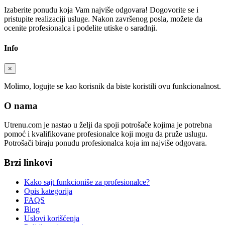
Izaberite ponudu koja Vam najviše odgovara! Dogovorite se i
pristupite realizaciji usluge. Nakon završenog posla, možete da
ocenite profesionalca i podelite utiske o saradnji.
Info
×
Molimo, logujte se kao korisnik da biste koristili ovu funkcionalnost.
O nama
Utrenu.com je nastao u želji da spoji potrošače kojima je potrebna
pomoć i kvalifikovane profesionalce koji mogu da pruže uslugu.
Potrošači biraju ponudu profesionalca koja im najviše odgovara.
Brzi linkovi
Kako sajt funkcioniše za profesionalce?
Opis kategorija
FAQS
Blog
Uslovi korišćenja