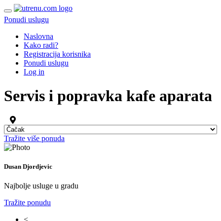
Ponudi uslugu
Naslovna
Kako radi?
Registracija korisnika
Ponudi uslugu
Log in
Servis i popravka kafe aparata
Tražite više ponuda
Dusan Djordjevic
Najbolje usluge u gradu
Tražite ponudu
<